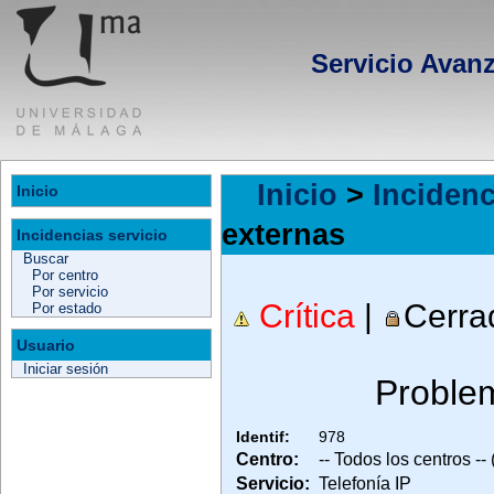
Servicio Avan
Inicio
>
Incidenc
Inicio
externas
Incidencias servicio
Buscar
Por centro
Por servicio
Crítica
|
Cerrad
Por estado
Usuario
Iniciar sesión
Proble
Identif:
978
Centro:
-- Todos los centros --
Servicio:
Telefonía IP