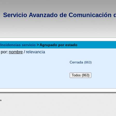
Servicio Avanzado de Comunicación 
>
Incidencias servicio
> Agrupado por estado
 por:
nombre
/
relevancia
Cerrada
(863)
ga