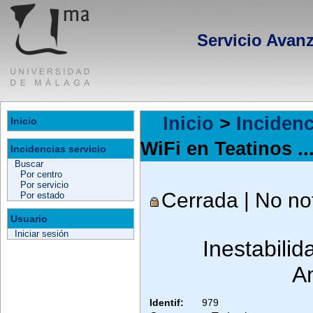
Servicio Avan
Inicio
>
Incidenc
Inicio
WiFi en Teatinos ..
Incidencias servicio
Buscar
Por centro
Por servicio
Cerrada | No not
Por estado
Usuario
Iniciar sesión
Inestabilid
A
Identif:
979