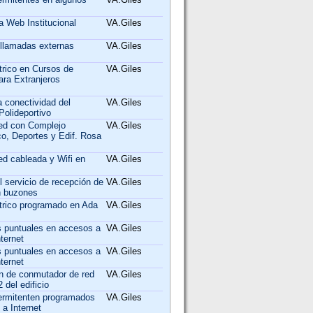
a Web Institucional
VA.Giles
 llamadas externas
VA.Giles
trico en Cursos de
VA.Giles
ara Extranjeros
a conectividad del
VA.Giles
Polideportivo
red con Complejo
VA.Giles
co, Deportes y Edif. Rosa
ed cableada y Wifi en
VA.Giles
l servicio de recepción de
VA.Giles
n buzones
ctrico programado en Ada
VA.Giles
 puntuales en accesos a
VA.Giles
ternet
 puntuales en accesos a
VA.Giles
ternet
on de conmutador de red
VA.Giles
 del edificio
termitenten programados
VA.Giles
a Internet