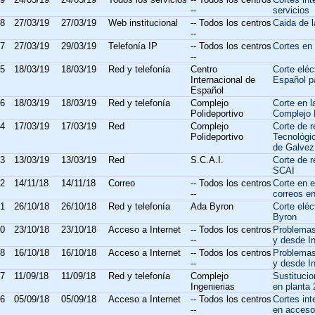
--
servicios
8
27/03/19
27/03/19
Web institucional
-- Todos los centros
Caida de l
--
7
27/03/19
29/03/19
Telefonía IP
-- Todos los centros
Cortes en
--
5
18/03/19
18/03/19
Red y telefonía
Centro
Corte eléc
Internacional de
Español p
Español
6
18/03/19
18/03/19
Red y telefonía
Complejo
Corte en l
Polideportivo
Complejo 
4
17/03/19
17/03/19
Red
Complejo
Corte de 
Polideportivo
Tecnológi
de Galvez
3
13/03/19
13/03/19
Red
S.C.A.I.
Corte de r
SCAI
2
14/11/18
14/11/18
Correo
-- Todos los centros
Corte en e
--
correos e
1
26/10/18
26/10/18
Red y telefonía
Ada Byron
Corte elé
Byron
0
23/10/18
23/10/18
Acceso a Internet
-- Todos los centros
Problemas
--
y desde In
8
16/10/18
16/10/18
Acceso a Internet
-- Todos los centros
Problemas
--
y desde In
7
11/09/18
11/09/18
Red y telefonía
Complejo
Sustituci
Ingenierias
en planta 2
6
05/09/18
05/09/18
Acceso a Internet
-- Todos los centros
Cortes in
--
en acceso 