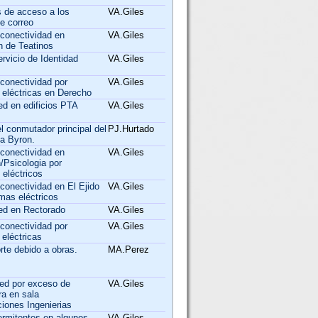
 de acceso a los
VA.Giles
e correo
 conectividad en
VA.Giles
n de Teatinos
ervicio de Identidad
VA.Giles
conectividad por
VA.Giles
 eléctricas en Derecho
ed en edificios PTA
VA.Giles
 conmutador principal del
PJ.Hurtado
da Byron.
 conectividad en
VA.Giles
/Psicologia por
eléctricos
conectividad en El Ejido
VA.Giles
mas eléctricos
red en Rectorado
VA.Giles
conectividad por
VA.Giles
 eléctricas
rte debido a obras.
MA.Perez
red por exceso de
VA.Giles
ra en sala
iones Ingenierias
ermitentes en algunos
VA.Giles