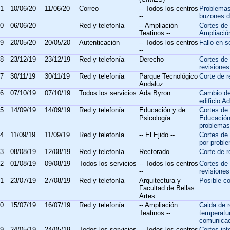
1
10/06/20
11/06/20
Correo
-- Todos los centros
Problemas
--
buzones d
0
06/06/20
Red y telefonía
-- Ampliación
Cortes de
Teatinos --
Ampliació
9
20/05/20
20/05/20
Autenticación
-- Todos los centros
Fallo en s
--
8
23/12/19
23/12/19
Red y telefonía
Derecho
Cortes de 
revisiones
7
30/11/19
30/11/19
Red y telefonía
Parque Tecnológico
Corte de r
Andaluz
6
07/10/19
07/10/19
Todos los servicios
Ada Byron
Cambio del
edificio A
5
14/09/19
14/09/19
Red y telefonía
Educación y de
Cortes de
Psicología
Educación
problemas 
4
11/09/19
11/09/19
Red y telefonía
-- El Ejido --
Cortes de 
por proble
3
08/08/19
12/08/19
Red y telefonía
Rectorado
Corte de 
2
01/08/19
09/08/19
Todos los servicios
-- Todos los centros
Cortes de 
--
revisiones
1
23/07/19
27/08/19
Red y telefonía
Arquitectura y
Posible co
Facultad de Bellas
Artes
0
15/07/19
16/07/19
Red y telefonía
-- Ampliación
Caida de 
Teatinos --
temperatu
comunicac
9
24/05/19
24/05/19
Todos los servicios
-- Todos los centros
Cortes int