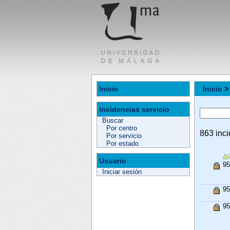
Inicio
Inicio
> 
Incidencias servicio
Buscar
Por centro
863 inc
Por servicio
Por estado
Usuario
95
Iniciar sesión
95
95