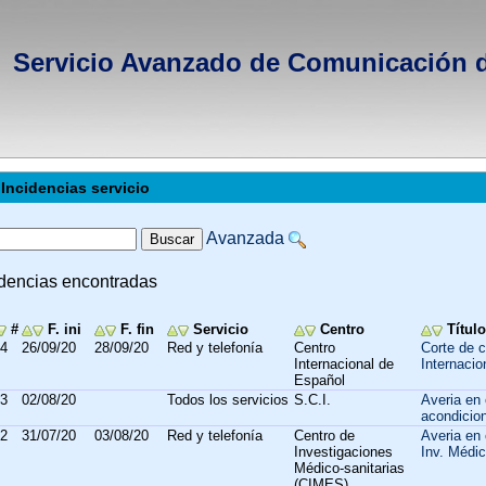
Servicio Avanzado de Comunicación 
Incidencias servicio
Avanzada
idencias encontradas
#
F. ini
F. fin
Servicio
Centro
Título
4
26/09/20
28/09/20
Red y telefonía
Centro
Corte de 
Internacional de
Internaci
Español
3
02/08/20
Todos los servicios
S.C.I.
Averia en 
acondicio
2
31/07/20
03/08/20
Red y telefonía
Centro de
Averia en 
Investigaciones
Inv. Médi
Médico-sanitarias
(CIMES)