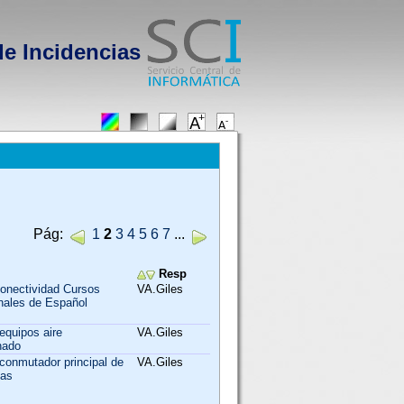
de Incidencias
Pág:
1
2
3
4
5
6
7
...
Resp
conectividad Cursos
VA.Giles
onales de Español
equipos aire
VA.Giles
nado
conmutador principal de
VA.Giles
cas